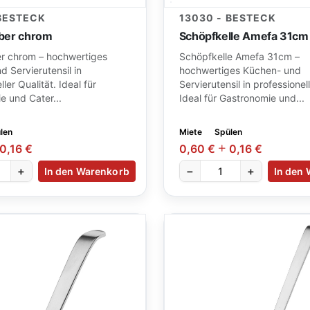
 BESTECK
13030 - BESTECK
ber chrom
Schöpfkelle Amefa 31cm
r chrom – hochwertiges
Schöpfkelle Amefa 31cm –
 Servierutensil in
hochwertiges Küchen- und
ler Qualität. Ideal für
Servierutensil in professionell
e und Cater...
Ideal für Gastronomie und...
len
Miete
Spülen
0,16 €
0,60 €
0,16 €
+
−
+
In den Warenkorb
In den