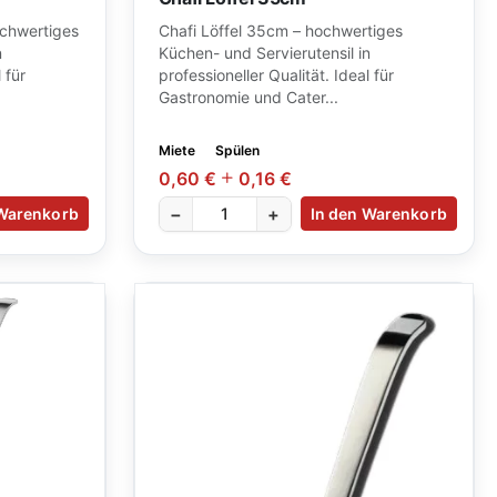
ochwertiges
Chafi Löffel 35cm – hochwertiges
n
Küchen- und Servierutensil in
 für
professioneller Qualität. Ideal für
Gastronomie und Cater...
Miete
Spülen
0,60 €
0,16 €
−
+
 Warenkorb
In den Warenkorb