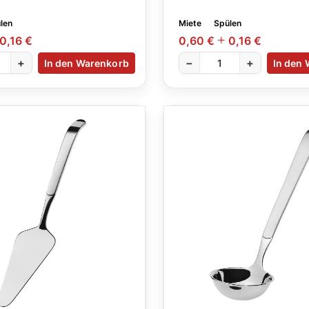
len
Miete
Spülen
0,16 €
0,60 €
0,16 €
+
−
+
In den Warenkorb
In den