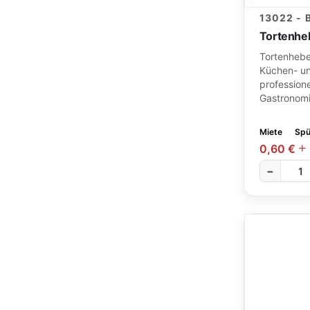
13022 -
Tortenhe
Tortenhebe
Küchen- und
professionel
Gastronomi
Miete
Spü
0,60 €
−