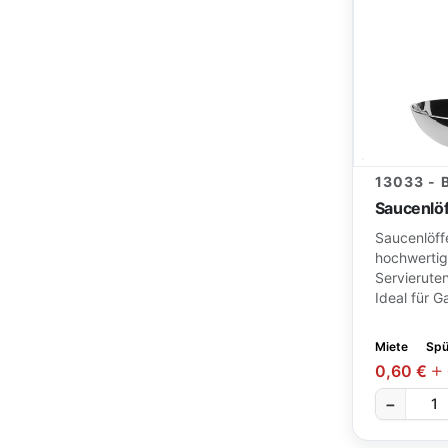
13033 -
Saucenlö
Saucenlöff
hochwertig
Servierutens
Ideal für G
Miete
Spü
0,60 €
−