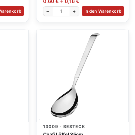
0,60 €
0,16 €
−
+
 Warenkorb
In den Warenkorb
13009 - BESTECK
Chafi Löffel 35cm