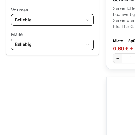
28
Zubehör
Servierlöf
Volumen
hochwertig
Beliebig
Servierutens
Ideal für G
Maße
Miete
Spü
Beliebig
0,60 €
−