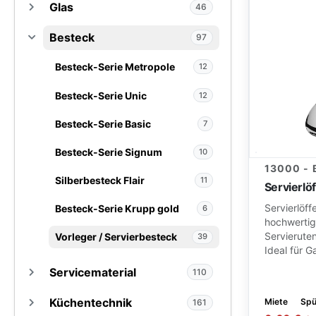
Glas
Porzellan-Serie Fine Dining
22
46
Porzellan-Serie Options
6
Besteck
Glas-Serie Pure
5
97
Porzellan-Serie Grace
15
Glas-Serie Vina
6
Besteck-Serie Metropole
12
Porzellan-Serie Dune
12
Bargläser
20
Besteck-Serie Unic
12
Porzellan-Serie Contour
10
Biergläser
5
Besteck-Serie Basic
7
Porzellan-Serie Alhambra
5
Dessertgläser / Weckgläser
10
Besteck-Serie Signum
10
13000 -
Porzellan-Serie RAK
5
Silberbesteck Flair
11
Servierlö
Bowls & Cocktailgeschirr
37
Servierlöf
Besteck-Serie Krupp gold
6
hochwertig
Porzellan-Serie KPM -
Servierutens
Vorleger / Servierbesteck
39
24
Kurland
Ideal für G
Servicematerial
110
Porzellan-Serie KPM -
23
Urania & Urbino
Küchentechnik
Hussen / Tischwäsche
Miete
Spü
22
161