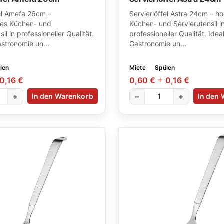
fel Amefa 26cm –
Servierlöffel Astra 24cm – h
es Küchen- und
Küchen- und Servierutensil i
il in professioneller Qualität.
professioneller Qualität. Ideal
astronomie un...
Gastronomie un...
len
Miete
Spülen
0,16 €
0,60 €
0,16 €
+
−
+
In den Warenkorb
In den