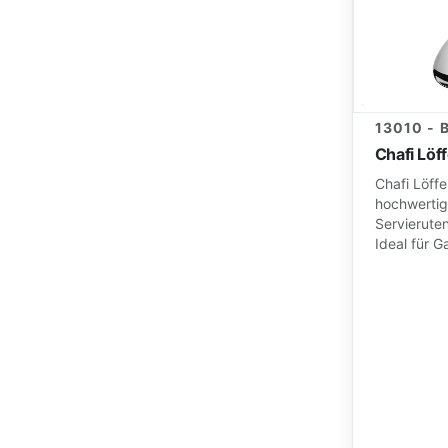
13010 -
Chafi Löf
Chafi Löffe
hochwertig
Servierutens
Ideal für G