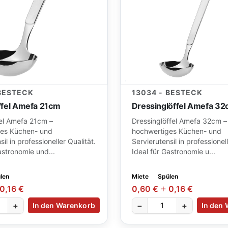
 BESTECK
13034 - BESTECK
ffel Amefa 21cm
Dressinglöffel Amefa 3
el Amefa 21cm –
Dressinglöffel Amefa 32cm –
es Küchen- und
hochwertiges Küchen- und
il in professioneller Qualität.
Servierutensil in professionell
astronomie und...
Ideal für Gastronomie u...
len
Miete
Spülen
0,16 €
0,60 €
0,16 €
+
−
+
In den Warenkorb
In den