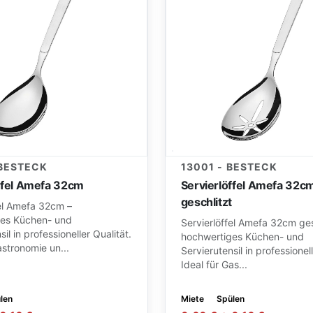
 BESTECK
13001 - BESTECK
ffel Amefa 32cm
Servierlöffel Amefa 32c
geschlitzt
fel Amefa 32cm –
es Küchen- und
Servierlöffel Amefa 32cm ges
il in professioneller Qualität.
hochwertiges Küchen- und
astronomie un...
Servierutensil in professionell
Ideal für Gas...
len
Miete
Spülen