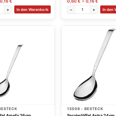
0,16 €
0,60 €
0,16 €
+
−
+
In den Warenkorb
In den
 BESTECK
13008 - BESTECK
ffel Amefa 26cm
Servierlöffel Astra 24cm