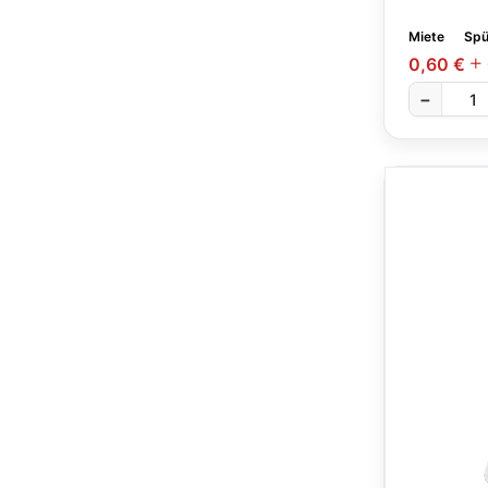
Miete
Spü
0,60 €
−