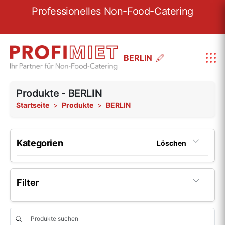
ionelles Non-Food-Catering
Wir sind seit m
BERLIN
Produkte - BERLIN
Startseite
Produkte
BERLIN
Kategorien
Löschen
Porzellan
199
Filter
Porzellan-Serie Fine Dining
22
Glas
46
Hersteller
Porzellan-Serie Options
6
Beliebig
Glas-Serie Pure
5