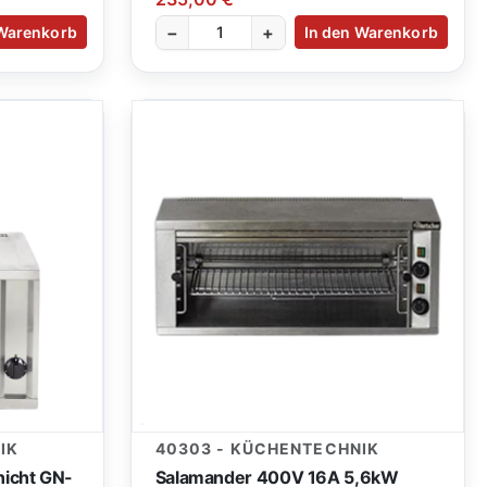
−
+
 Warenkorb
In den Warenkorb
IK
40303 - KÜCHENTECHNIK
nicht GN-
Salamander 400V 16A 5,6kW