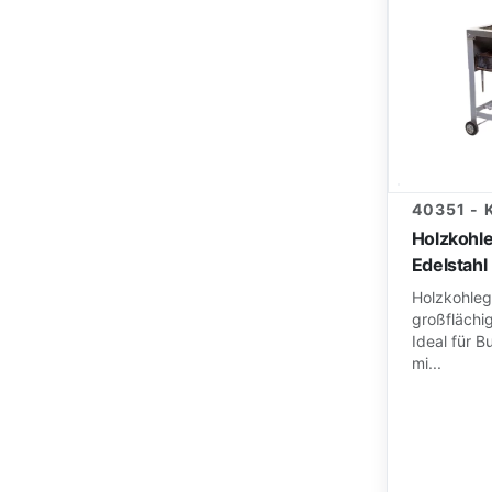
40351 -
Holzkohle
Edelstahl
Holzkohlegr
großflächig
Ideal für B
mi...