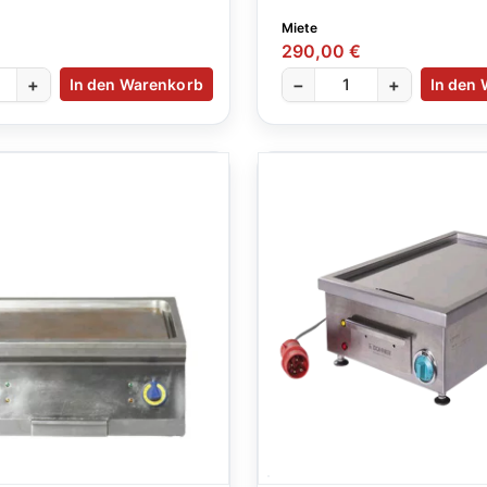
Miete
290,00 €
+
−
+
In den Warenkorb
In den