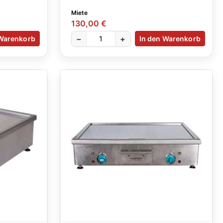
Miete
130,00 €
−
+
 Warenkorb
In den Warenkorb