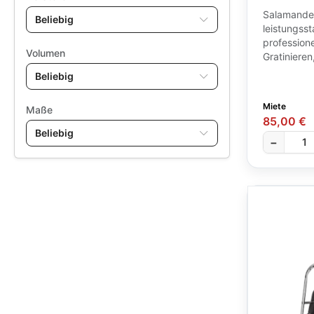
ODO Buffet- und Barsystem
21
Salamander
Beliebig
Mehrweg Gläser
4
leistungss
Serie Flow
4
professione
Volumen
Gratinieren
Toskana
18
Beliebig
Garderobenständer /
3
Stellwände
Miete
Maße
85,00 €
sonstiges Mobiliar
11
Beliebig
−