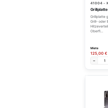
41004 -
Grillplat
Grillplatte
Grill- oder
Hitzevertei
Oberfl...
Miete
125,00 €
−