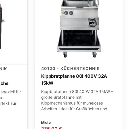
40120 - KÜCHENTECHNIK
NIK
Kippbratpfanne 80l 400V 32A
15kW
sche
Kippbratpfanne 80l 400V 32A 15kW –
speziell für
große Bratpfanne mit
en
Kippmechanismus für müheloses
rfekt zur
Arbeiten. Ideal für Großküchen und...
Miete
235,00 €