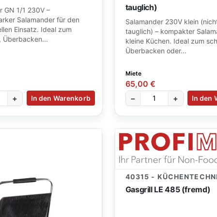
tauglich)
 GN 1/1 230V –
tarker Salamander für den
Salamander 230V klein (nich
llen Einsatz. Ideal zum
tauglich) – kompakter Salam
, Überbacken...
kleine Küchen. Ideal zum sch
Überbacken oder...
Miete
65,00 €
+
−
+
In den Warenkorb
In den
40315 - KÜCHENTECHN
Gasgrill LE 485 (fremd)