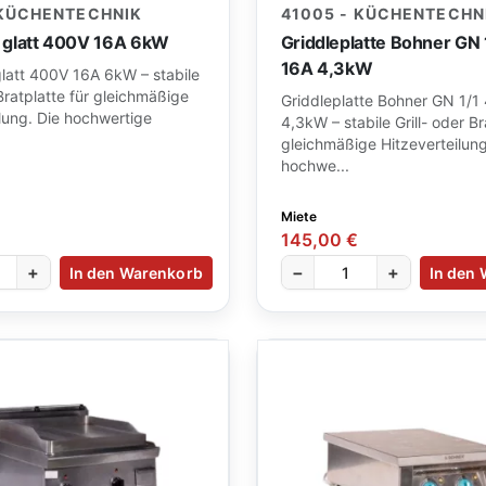
 KÜCHENTECHNIK
41005 - KÜCHENTECHN
te glatt 400V 16A 6kW
Griddleplatte Bohner GN
16A 4,3kW
 glatt 400V 16A 6kW – stabile
 Bratplatte für gleichmäßige
Griddleplatte Bohner GN 1/1
lung. Die hochwertige
4,3kW – stabile Grill- oder Br
gleichmäßige Hitzeverteilung
hochwe...
Miete
145,00 €
+
−
+
In den Warenkorb
In den