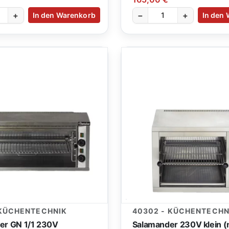
+
−
+
In den Warenkorb
In den
 KÜCHENTECHNIK
40302 - KÜCHENTECHN
er GN 1/1 230V
Salamander 230V klein (