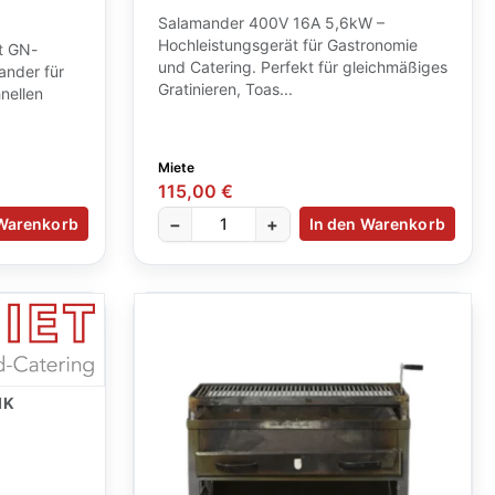
Salamander 400V 16A 5,6kW –
Hochleistungsgerät für Gastronomie
t GN-
und Catering. Perfekt für gleichmäßiges
ander für
Gratinieren, Toas...
nellen
Miete
115,00 €
−
+
 Warenkorb
In den Warenkorb
IK