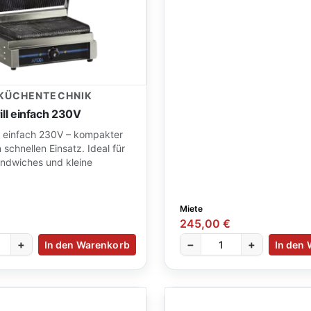
 KÜCHENTECHNIK
ill einfach 230V
ll einfach 230V – kompakter
n schnellen Einsatz. Ideal für
ndwiches und kleine
.
Miete
245,00 €
+
−
+
In den Warenkorb
In den