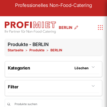
re
Professionelles Non-Food-Catering
W
BERLIN
Produkte - BERLIN
Startseite
Produkte
BERLIN
Kategorien
Löschen
Porzellan
199
Filter
Porzellan-Serie Fine Dining
22
Glas
46
Material
Porzellan-Serie Options
6
Beliebig
Glas-Serie Pure
5