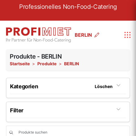
re
Professionelles Non-Food-Catering
W
BERLIN
Produkte - BERLIN
Startseite
Produkte
BERLIN
Kategorien
Löschen
Porzellan
199
Filter
Porzellan-Serie Fine Dining
22
Hersteller
Porzellan-Serie Options
6
Beliebig