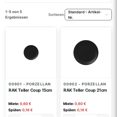
Porzellan-Serie Grace
15
Farbe
1-5 von 5
Standard – Artikel-
Sortieren:
Porzellan-Serie Dune
12
Ergebnissen
Nr.
Beliebig
Porzellan-Serie Contour
10
Material
Porzellan-Serie Alhambra
5
Beliebig
Porzellan-Serie RAK
5
Volumen
Bowls & Cocktailgeschirr
37
Beliebig
Porzellan-Serie KPM - Kurland
24
Maße
Porzellan-Serie KPM - Urania & Urbino
23
Beliebig
00901 - PORZELLAN
00902 - PORZELLAN
Porzellan-Serie Schönwald
16
RAK Teller Coup 15cm
RAK Teller Coup 21cm
Porzellan-Serie Rosenthal
5
Miete:
0,60 €
Miete:
0,60 €
Erlebnisteller/ Platzteller
1
Spülen:
0,16 €
Spülen:
0,16 €