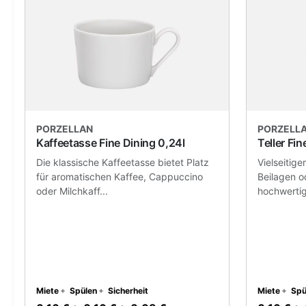
PORZELLAN
PORZELL
Kaffeetasse Fine Dining 0,24l
Teller Fi
Die klassische Kaffeetasse bietet Platz
Vielseitige
für aromatischen Kaffee, Cappuccino
Beilagen o
oder Milchkaff...
hochwertig
Miete
Spülen
Sicherheit
Miete
Spü