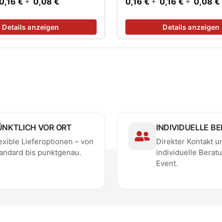
0,16 €
0,08 €
0,16 €
0,16 €
0,08 €
Details anzeigen
Details anzeigen
ÜNKTLICH VOR ORT
INDIVIDUELLE B
exible Lieferoptionen – von
Direkter Kontakt u
andard bis punktgenau.
individuelle Beratu
Event.