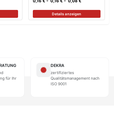
0,16 €
0,16 €
0,08 €
Details anzeigen
ERATUNG
DEKRA
nd
zertifiziertes
ng für Ihr
Qualitätsmanagement nach
ISO 9001