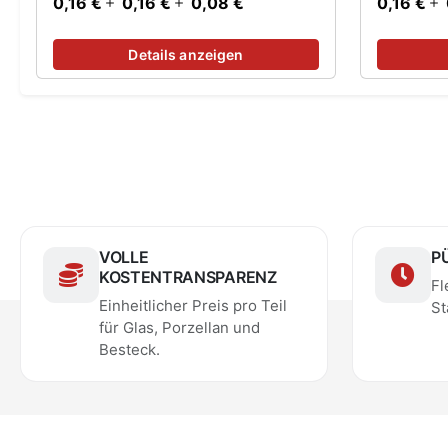
0,16 €
0,16 €
0,08 €
0,16 €
Details anzeigen
VOLLE
P
KOSTENTRANSPARENZ
Fl
Einheitlicher Preis pro Teil
St
für Glas, Porzellan und
Besteck.