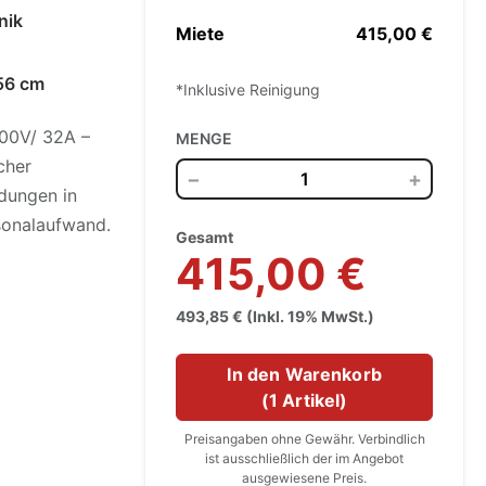
nik
Miete
415,00 €
56 cm
*Inklusive Reinigung
400V/ 32A –
MENGE
cher
−
+
ndungen in
sonalaufwand.
Gesamt
415,00 €
493,85 € (Inkl. 19% MwSt.)
In den Warenkorb
(
1 Artikel
)
Preisangaben ohne Gewähr. Verbindlich
ist ausschließlich der im Angebot
ausgewiesene Preis.