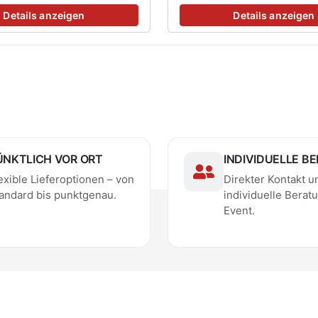
Details anzeigen
Details anzeigen
ÜNKTLICH VOR ORT
INDIVIDUELLE B
exible Lieferoptionen – von
Direkter Kontakt u
andard bis punktgenau.
individuelle Beratu
Event.
sbedingungen
|
Impressum
|
Datenschutz
|
Sicherheitsb