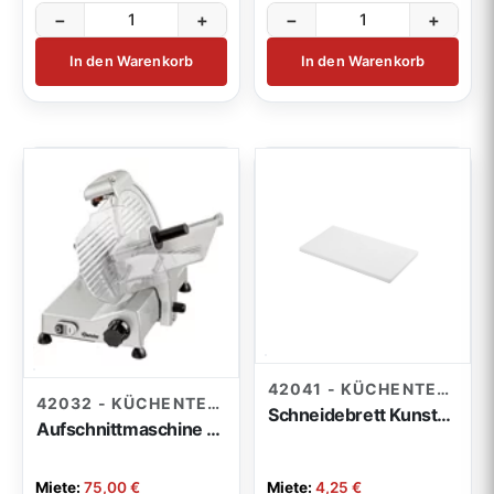
−
+
−
+
In den Warenkorb
In den Warenkorb
42041 - KÜCHENTECHNIK
42032 - KÜCHENTECHNIK
Schneidebrett Kunststoff 50x30cm weiß
Aufschnittmaschine Classic/Alu poliert
Miete:
75,00 €
Miete:
4,25 €