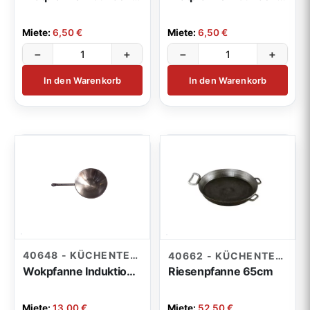
Miete:
6,50 €
Miete:
6,50 €
−
+
−
+
In den Warenkorb
In den Warenkorb
40648 - KÜCHENTECHNIK
40662 - KÜCHENTECHNIK
Wokpfanne Induktion Edelstahl 5,2l 35cm
Riesenpfanne 65cm
Miete:
13,00 €
Miete:
52,50 €