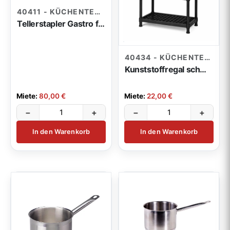
40411 - KÜCHENTECHNIK
Tellerstapler Gastro für 120 Teller
40434 - KÜCHENTECHNIK
Kunststoffregal schwarz 91x 185 x 45 cm
Miete:
80,00 €
Miete:
22,00 €
−
+
−
+
In den Warenkorb
In den Warenkorb