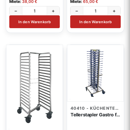
Miete:
38,00 €
Miete:
65,00 €
Garderobenständer / Stellwände
3
−
+
−
+
sonstiges Mobiliar
11
In den Warenkorb
In den Warenkorb
40410 - KÜCHENTECHNIK
Tellerstapler Gastro für 80 Teller