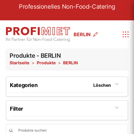
re
Professionelles Non-Food-Catering
W
BERLIN
Produkte - BERLIN
Startseite
Produkte
BERLIN
Kategorien
Löschen
Porzellan
199
Filter
Porzellan-Serie Fine Dining
22
Glas
46
Hersteller
Porzellan-Serie Options
6
Beliebig
Glas-Serie Pure
5