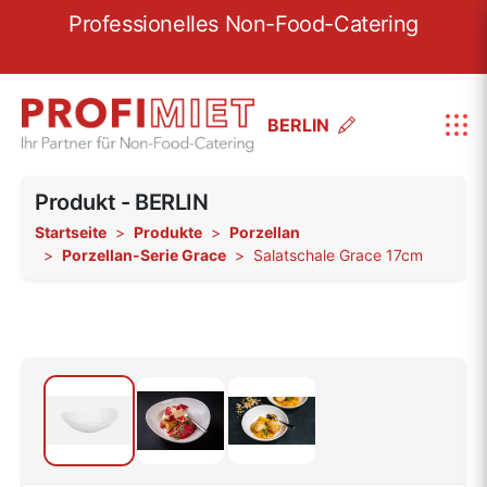
re
Professionelles Non-Food-Catering
W
BERLIN
Produkt - BERLIN
Startseite
Produkte
Porzellan
Porzellan-Serie Grace
Salatschale Grace 17cm