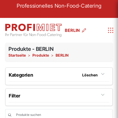
re
Professionelles Non-Food-Catering
W
BERLIN
Produkte - BERLIN
Startseite
Produkte
BERLIN
Kategorien
Löschen
Porzellan
199
Filter
Porzellan-Serie Fine Dining
22
Hersteller
Porzellan-Serie Options
6
Beliebig