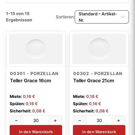
Porzellan-Serie Grace
15
Farbe
1-15 von 15
Standard – Artikel-
Sortieren:
Porzellan-Serie Dune
12
Ergebnissen
Nr.
Beliebig
Porzellan-Serie Contour
10
Material
Porzellan-Serie Alhambra
5
Beliebig
Porzellan-Serie RAK
5
Volumen
Bowls & Cocktailgeschirr
37
Beliebig
00301 - PORZELLAN
00302 - PORZELLAN
Porzellan-Serie KPM - Kurland
24
Teller Grace 16cm
Teller Grace 21cm
Maße
Porzellan-Serie KPM - Urania & Urbino
23
Beliebig
Miete:
0,16 €
Miete:
0,16 €
Porzellan-Serie Schönwald
16
Spülen:
0,16 €
Spülen:
0,16 €
Sicherheit:
0,08 €
Sicherheit:
0,08 €
Porzellan-Serie Rosenthal
5
−
+
−
+
Erlebnisteller/ Platzteller
1
In den Warenkorb
In den Warenkorb