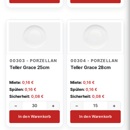
Cocktailgeschirr Streetfood
11
weiteres Porzellan
2
Porzellan-Serie Coral
8
Porzellan-Serie Luzerne
2
Glas
46
00303 - PORZELLAN
00304 - PORZELLAN
Teller Grace 25cm
Teller Grace 28cm
Glas-Serie Pure
5
Besteck
97
Glas-Serie Vina
6
Miete:
0,16 €
Miete:
0,16 €
Besteck-Serie Metropole
12
Spülen:
0,16 €
Spülen:
0,16 €
Servicematerial
110
Bargläser
20
Sicherheit:
0,08 €
Sicherheit:
0,08 €
Besteck-Serie Unic
12
Hussen / Tischwäsche
Biergläser
22
−
+
−
+
5
Küchentechnik
161
Besteck-Serie Basic
7
Kerzenleuchter
Dessertgläser / Weckgläser
5
In den Warenkorb
In den Warenkorb
10
Chafing Dishes / GN-Einsätze
Besteck-Serie Signum
35
10
Mobiliar
108
Buffetplatten / Schalen
35