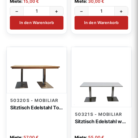
Miete:
15,00 €
Miete:
30,00 €
−
+
−
+
In den Warenkorb
In den Warenkorb
50320S - MOBILIAR
Sitztisch Edelstahl Toskana 175x76cm
50321S - MOBILIAR
Sitztisch Edelstahl weiß 175x70x74cm
Miete:
57,00 €
Miete:
55,00 €