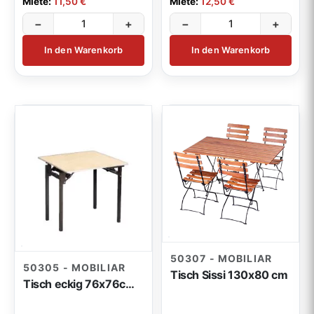
Miete:
11,50 €
Miete:
12,50 €
−
+
−
+
In den Warenkorb
In den Warenkorb
50307 - MOBILIAR
50305 - MOBILIAR
Tisch Sissi 130x80 cm
Tisch eckig 76x76cm klappbar