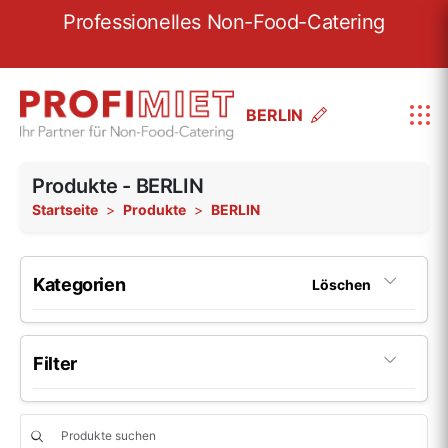
re
Professionelles Non-Food-Catering
W
BERLIN
Produkte - BERLIN
Startseite
Produkte
BERLIN
Kategorien
Löschen
Porzellan
199
Filter
Porzellan-Serie Fine Dining
22
Glas
46
Farbe
Porzellan-Serie Options
6
Beliebig
Glas-Serie Pure
5